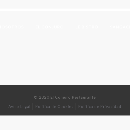
NOSOTROS
EL CONJURO
LE BISTRÓ
SANGAC
© 2020 El Conjuro Restaurante
Aviso Legal
Política de Cookies
Política de Privacidad