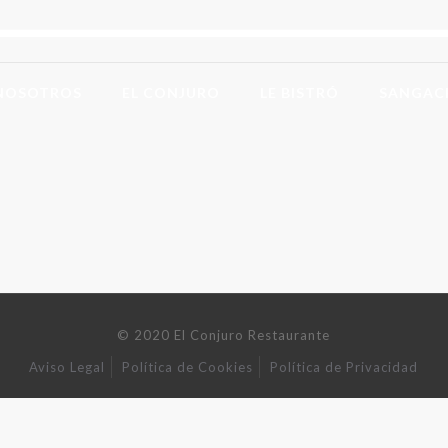
NOSOTROS
EL CONJURO
LE BISTRÓ
SANGAC
© 2020 El Conjuro Restaurante
Aviso Legal
Política de Cookies
Política de Privacidad