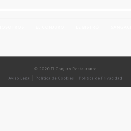
NOSOTROS
EL CONJURO
LE BISTRÓ
SANGAC
© 2020 El Conjuro Restaurante
Aviso Legal
Política de Cookies
Política de Privacidad